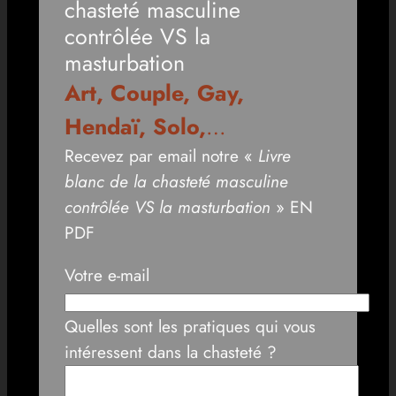
chasteté masculine
contrôlée VS la
masturbation
Art, Couple, Gay,
Hendaï, Solo,
…
Recevez par email notre «
Livre
blanc de la chasteté masculine
contrôlée VS la masturbation
» EN
PDF
Votre e-mail
Quelles sont les pratiques qui vous
intéressent dans la chasteté ?