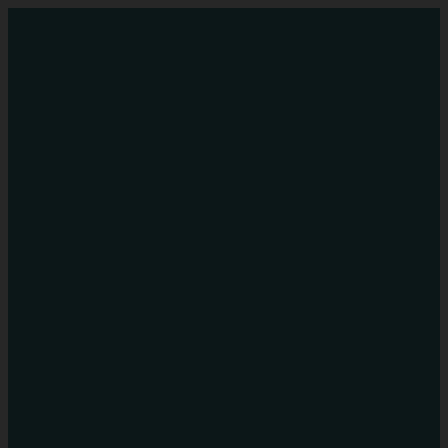
Aller
au
contenu