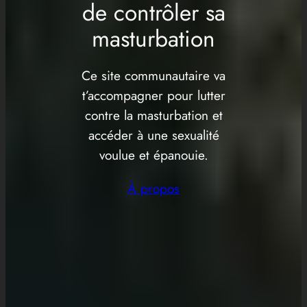
de contrôler sa
masturbation
Ce site communautaire va
t’accompagner pour lutter
contre la masturbation et
accéder à une sexualité
voulue et épanouie.
À propos