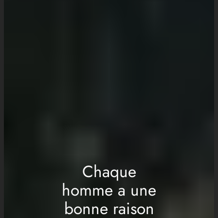
Chaque
homme a une
bonne raison