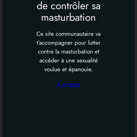
de contrôler sa
masturbation
Ce site communautaire va
t’accompagner pour lutter
contre la masturbation et
accéder à une sexualité
voulue et épanouie.
À propos