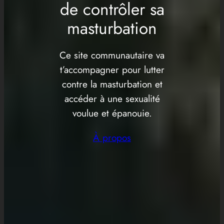
de contrôler sa
masturbation
Ce site communautaire va
t’accompagner pour lutter
contre la masturbation et
accéder à une sexualité
voulue et épanouie.
À propos