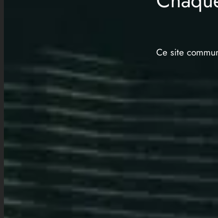
Chaque
Ce site communa