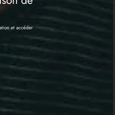
ison de
n
ation et accéder