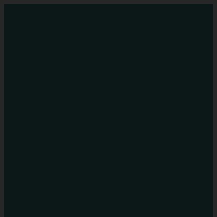
Aller
au
contenu