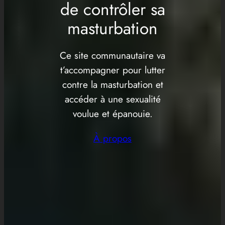
de contrôler sa
masturbation
Ce site communautaire va
t’accompagner pour lutter
contre la masturbation et
accéder à une sexualité
voulue et épanouie.
À propos