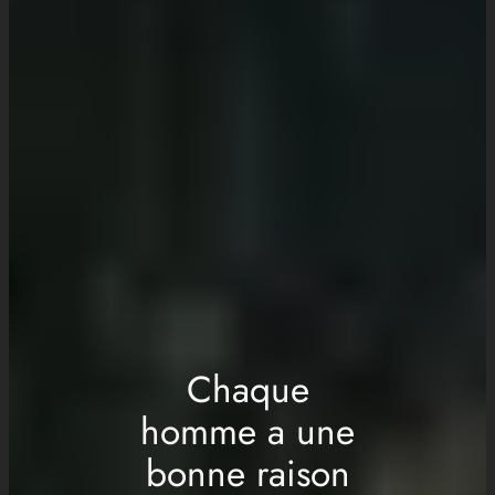
Chaque
homme a une
bonne raison