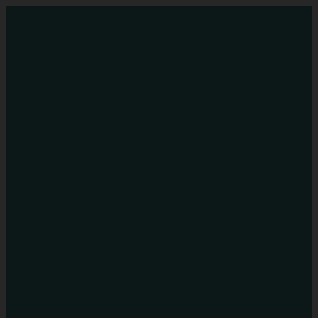
Aller
au
contenu