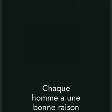
Chaque
homme a une
bonne raison