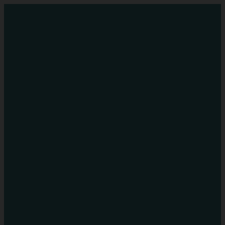
Aller
au
contenu