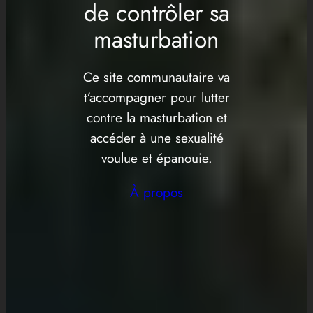
de contrôler sa
masturbation
Ce site communautaire va
t’accompagner pour lutter
contre la masturbation et
accéder à une sexualité
voulue et épanouie.
À propos