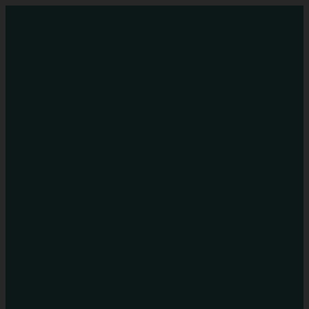
Aller
au
contenu