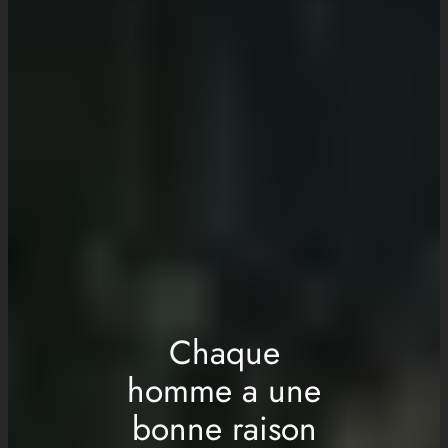
Chaque
homme a une
bonne raison