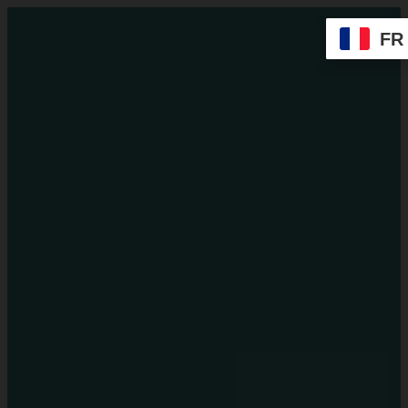
Aller
FR
au
contenu