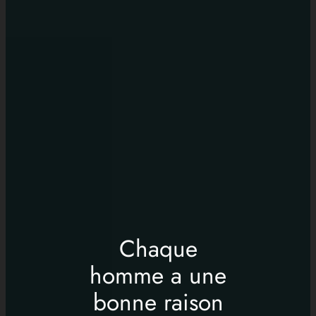
Chaque
homme a une
bonne raison