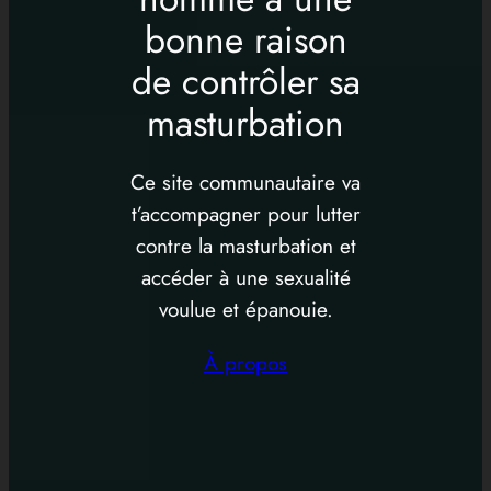
bonne raison
de contrôler sa
masturbation
Ce site communautaire va
t’accompagner pour lutter
contre la masturbation et
accéder à une sexualité
voulue et épanouie.
À propos