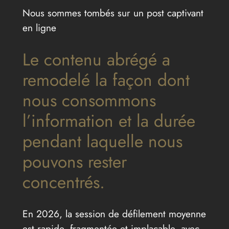
Nous sommes tombés sur un post captivant
en ligne
Le contenu abrégé a
remodelé la façon dont
nous consommons
l’information et la durée
pendant laquelle nous
pouvons rester
concentrés.
En 2026, la session de défilement moyenne
est rapide, fragmentée et implacable, avec