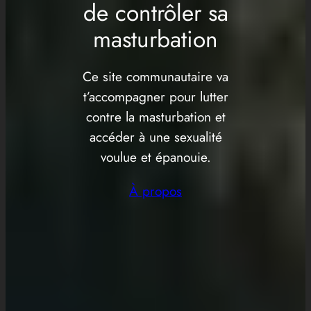
de contrôler sa
masturbation
Ce site communautaire va
t’accompagner pour lutter
contre la masturbation et
accéder à une sexualité
voulue et épanouie.
À propos